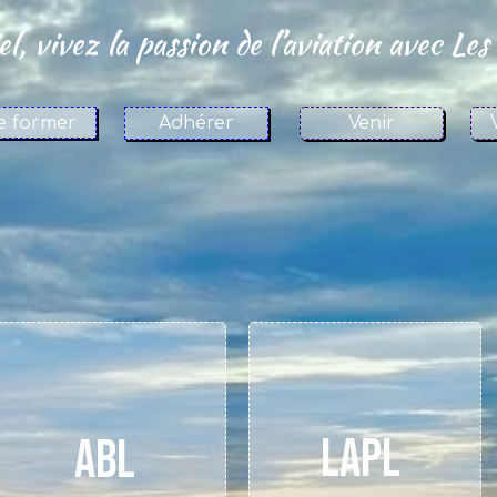
l, vivez la passion de l’aviation avec Les 
e former
Adhérer
Venir
LAPL
ABL