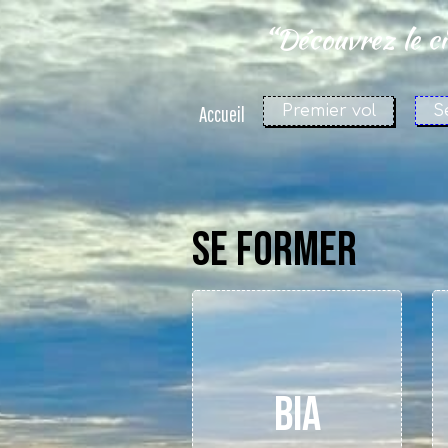
“Découvrez le cie
S
Accueil
Premier vol
SE FORMER
BIA