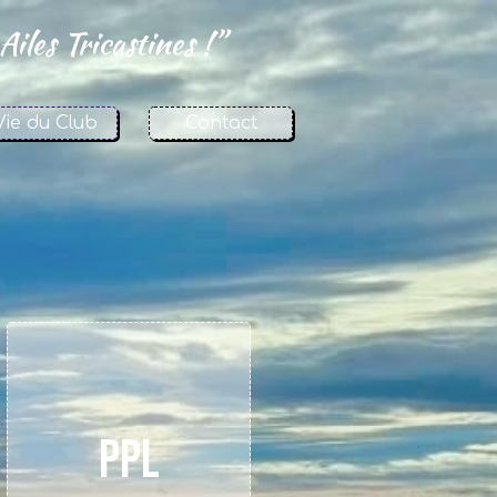
Ailes Tricastines !”
Vie du Club
Contact
PPL