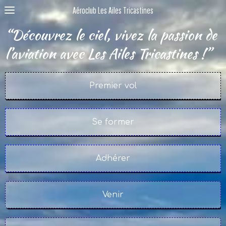
Aéroclub Les Ailes Tricastines
“Découvrez le ciel, vivez la passion de
l’aviation avec Les Ailes Tricastines !”
Premier vol
Se former
Adhérer
Venir