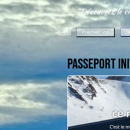
“Découvrez le cie
S
Accueil
Premier vol
PASSEPORT INI