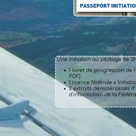
Une initiation au pilotage de 
1 livret de progression de 
PDF)
1 licence fédérale « Initiat
2 extraits dématérialisés d
d’information de la Fédér