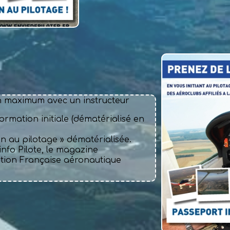
3h maximum avec un instructeur
formation initiale (dématérialisé en
ion au pilotage » dématérialisée.
’info Pilote, le magazine
ation Française aéronautique