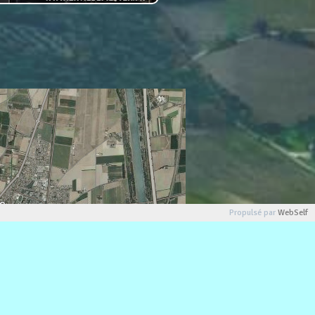
Propulsé par
WebSelf