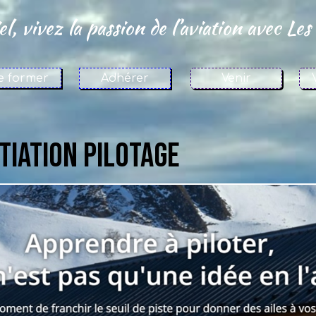
l, vivez la passion de l’aviation avec Les 
e former
Adhérer
Venir
TIATION PILOTAGE