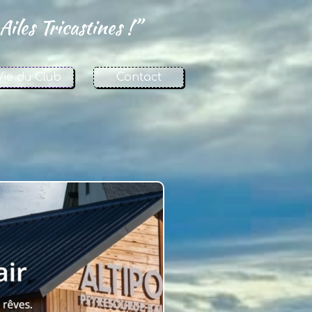
Ailes Tricastines !”
Vie du Club
Contact