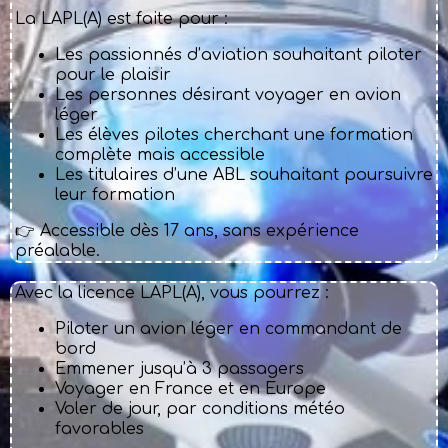
La LAPL(A) est faite pour :
Les passionnés d’aviation souhaitant piloter
pour le plaisir
Les personnes désirant voyager en avion
léger
Les élèves pilotes cherchant une formation
complète mais accessible
Les titulaires d’une ABL souhaitant poursuivre
leur formation
👉 Accessible dès 17 ans, sans expérience
préalable.
Avec la licence LAPL(A), vous pourrez :
Piloter un avion léger en commandant de
bord
Emmener jusqu’à 3 passagers
Voyager en France et en Europe
Voler de jour, par conditions météo
favorables