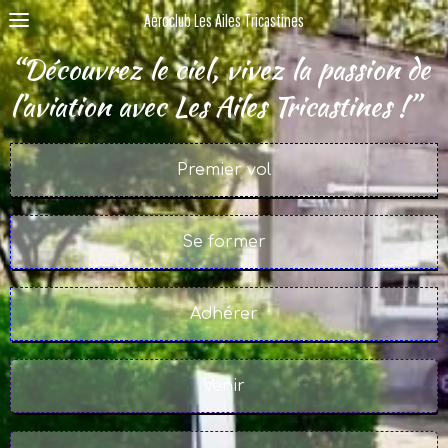
Aéroclub Les Ailes Tricastines
“Découvrez le ciel, vivez la passion de
l’aviation avec Les Ailes Tricastines !”
Premier vol
Se former
Adhérer
Venir