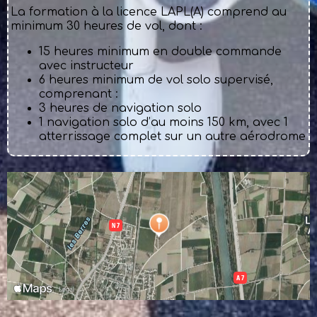
La formation à la licence LAPL(A) comprend au
minimum 30 heures de vol, dont :
15 heures minimum en double commande
avec instructeur
6 heures minimum de vol solo supervisé,
comprenant :
3 heures de navigation solo
1 navigation solo d’au moins 150 km, avec 1
atterrissage complet sur un autre aérodrome