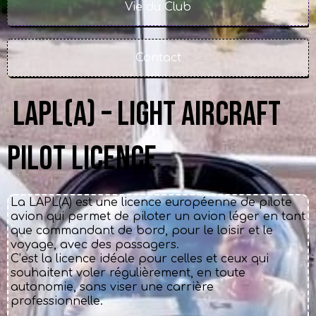
Vie du Club
Contact
LAPL(A) – Light Aircraft
Pilot Licence
La LAPL(A) est une licence européenne de pilote
avion qui permet de piloter un avion léger en tant
que commandant de bord, pour le loisir et le
voyage, avec des passagers.
C’est la licence idéale pour celles et ceux qui
souhaitent voler régulièrement, en toute
autonomie, sans viser une carrière
professionnelle.